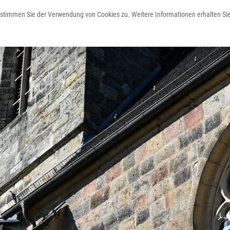
n der Ev. Stadtkirche mit Orgelführung
 stimmen Sie der Verwendung von Cookies zu. Weitere Informationen erhalten Sie
Erleben
Staunen
Planen
Freizeit & Erholung
Kultur & Events
Service & Unterkünfte