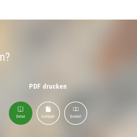
un?
PDF drucken
Detail
Kompakt
Booklet