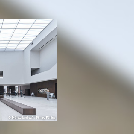
© Münsterland e.V. / Philipp Fölting