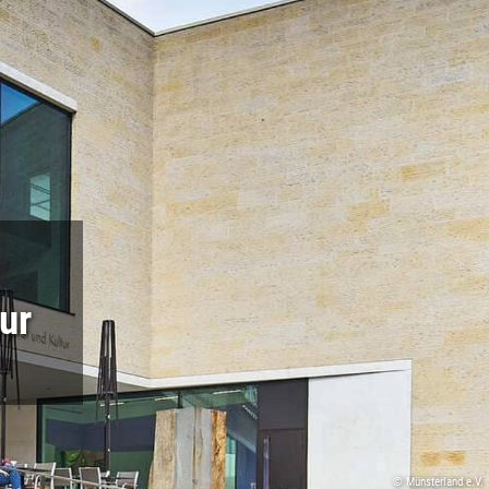
ur
© Münsterland e.V.